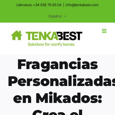
Saltar
Saltar
Llámanos +34 938 79 65 04
|
info@tenkabest.com
al
a
Español
contenido
la
navegación
Fragancias
Personalizada
en Mikados:
Crea el