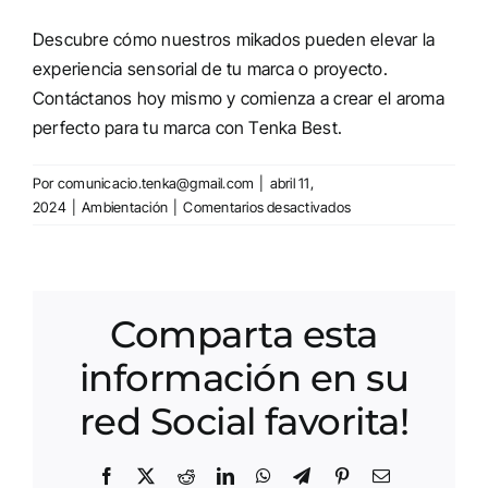
Descubre cómo nuestros mikados pueden elevar la
experiencia sensorial de tu marca o proyecto.
Contáctanos hoy mismo y comienza a crear el aroma
perfecto para tu marca con Tenka Best.
Por
comunicacio.tenka@gmail.com
|
abril 11,
en
2024
|
Ambientación
|
Comentarios desactivados
Fragancias
Personalizadas
en
Mikados:
Comparta esta
Crea
el
información en su
Aroma
Perfecto
red Social favorita!
para
tu
Marca
Facebook
X
Reddit
LinkedIn
WhatsApp
Telegram
Pinterest
Correo