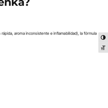
Tenka?
pida, aroma inconsistente e inflamabilidad), la fórmula
Altern
Alter