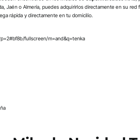
da, Jaén o Almería, puedes adquirirlos directamente en su red f
rega rápida y directamente en tu domicilio.
?p=2#bf8b/fullscreen/m=and&q=tenka
eña