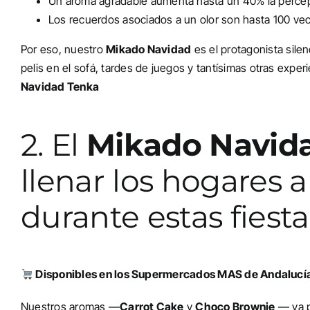
Un aroma agradable aumenta hasta un 40% la percep
Los recuerdos asociados a un olor son hasta 100 ve
Por eso, nuestro
Mikado Navidad
es el protagonista sile
pelis en el sofá, tardes de juegos y tantísimas otras exper
Navidad Tenka
2. El
Mikado Navid
llenar los hogares 
durante estas fiesta
Disponibles en los Supermercados MAS de Andalucí
Nuestros aromas —
Carrot Cake
y
Choco Brownie
— ya p