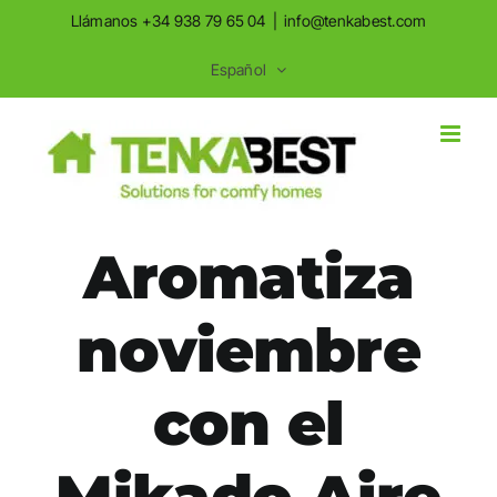
Saltar
Saltar
Llámanos +34 938 79 65 04
|
info@tenkabest.com
al
a
Español
contenido
la
navegación
Aromatiza
noviembre
con el
Mikado Aire