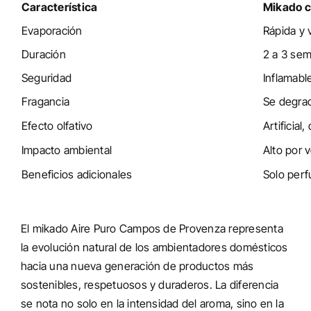
Característica
Mikado c
Evaporación
Rápida y v
Duración
2 a 3 se
Seguridad
Inflamabl
Fragancia
Se degrad
Efecto olfativo
Artificial
Impacto ambiental
Alto por v
Beneficios adicionales
Solo per
El mikado Aire Puro Campos de Provenza representa
la evolución natural de los ambientadores domésticos
hacia una nueva generación de productos más
sostenibles, respetuosos y duraderos. La diferencia
se nota no solo en la intensidad del aroma, sino en la