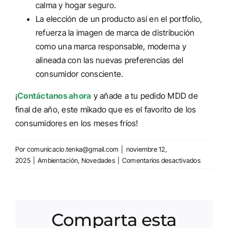
calma y hogar seguro.
La elección de un producto así en el portfolio,
refuerza la imagen de marca de distribución
como una marca responsable, moderna y
alineada con las nuevas preferencias del
consumidor consciente.
¡
Contáctanos ahora
y añade a tu pedido MDD de
final de año, este mikado que es el favorito de los
consumidores en los meses fríos!
Por
comunicacio.tenka@gmail.com
|
noviembre 12,
en
2025
|
Ambientación
,
Novedades
|
Comentarios desactivados
Aromatiz
noviembr
con
el
Comparta esta
Mikado
Aire