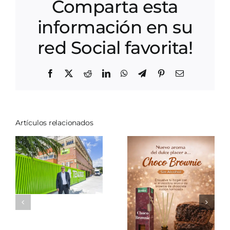
Comparta esta
información en su
red Social favorita!
imos
Facebook
X
Reddit
LinkedIn
WhatsApp
Telegram
Pinterest
Correo
electrónico
jo
Artículos relacionados
ial
La
magia
reda
de las
Mikado
velas
Navidad
izar