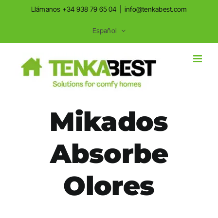
Saltar
Saltar
Llámanos +34 938 79 65 04
|
info@tenkabest.com
al
a
Español
contenido
la
navegación
Mikados
Absorbe
Olores