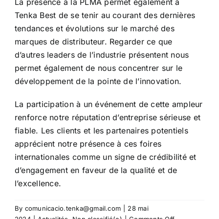
La présence à la PLMA permet également à
Tenka Best de se tenir au courant des dernières
tendances et évolutions sur le marché des
marques de distributeur. Regarder ce que
d’autres leaders de l’industrie présentent nous
permet également de nous concentrer sur le
développement de la pointe de l’innovation.
La participation à un événement de cette ampleur
renforce notre réputation d’entreprise sérieuse et
fiable. Les clients et les partenaires potentiels
apprécient notre présence à ces foires
internationales comme un signe de crédibilité et
d’engagement en faveur de la qualité et de
l’excellence.
By
comunicacio.tenka@gmail.com
|
28 mai
on
2024
|
Actualités
,
Non classifié(e)
|
Comments Off