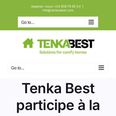
Skip
Aller
Skip
Appelez-nous! +34 938 79 65 04
|
to
à
to
info@tenkabest.com
Content
la
content
Go to...
navigation
Go to...
Tenka Best
participe à la