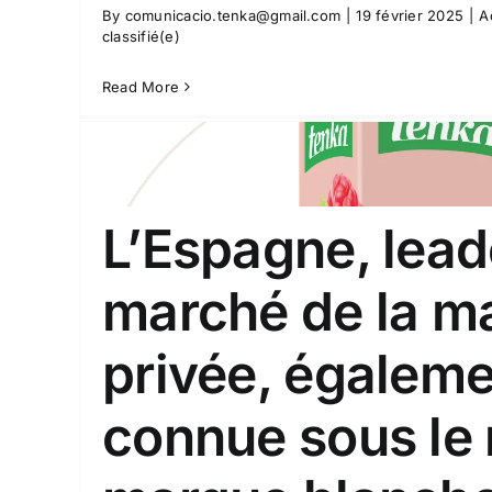
By
comunicacio.tenka@gmail.com
|
19 février 2025
|
A
classifié(e)
Read More
L’Espagne, lead
marché de la m
privée, égalem
ue
Fabricants de désodorisan
e
choisir Tenka Be
connue sous le
Actualités
Ambiance
Non clas