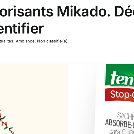
orisants Mikado. D
ntifier
tualités
,
Ambiance
,
Non classifié(e)