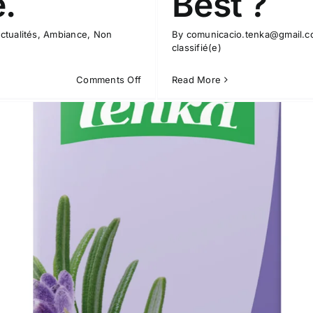
.
Best ?
ctualités
,
Ambiance
,
Non
By
comunicacio.tenka@gmail.
classifié(e)
on
Comments Off
Read More
L’Espagne,
leader
du
marché
de
la
marque
privée,
également
connue
sous
le
nom
de
marque