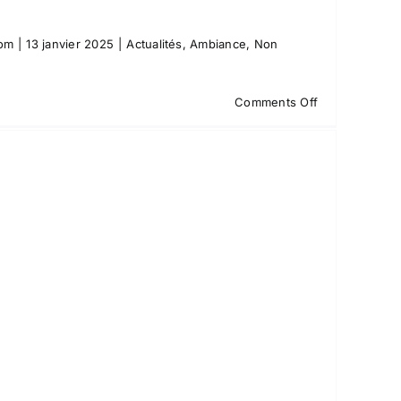
com
|
13 janvier 2025
|
Actualités
,
Ambiance
,
Non
on
Comments Off
Fabricants
de
désodorisants
:
Pourquoi
choisir
Tenka
Best
?