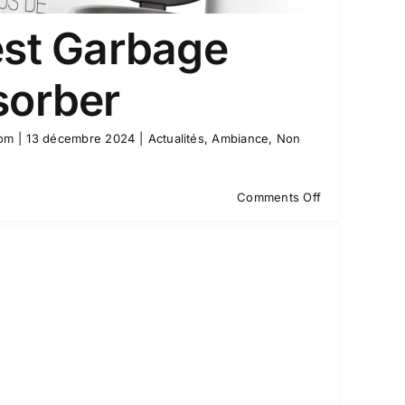
st Garbage
sorber
com
|
13 décembre 2024
|
Actualités
,
Ambiance
,
Non
on
Comments Off
Tenka
Best
Garbage
Odor
Absorber