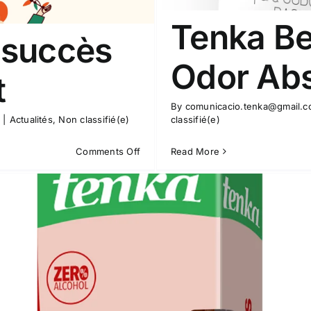
or Absorber
Tenka Be
sifié(e)
 succès
Odor Ab
t
By
comunicacio.tenka@gmail.
|
Actualités
,
Non classifié(e)
classifié(e)
on
Comments Off
Read More
2024
Année
de
succès
pour
Tenka
Best