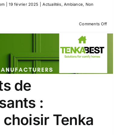
com
|
19 février 2025
|
Actualités
,
Ambiance
,
Non
on
Comments Off
Parfums
naturels
pour
la
maison
:
la
tendance
ts de
pour
2025
sants :
 choisir Tenka