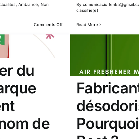
ctualités
,
Ambiance
,
Non
By
comunicacio.tenka@gmail.
classifié(e)
on
Comments Off
Read More
Fournisseur
Mikado
Tenka
Best
er du
arque
Fabrican
ent
désodori
ts : Pourquoi
st ?
 nom de
Pourquoi
sifié(e)