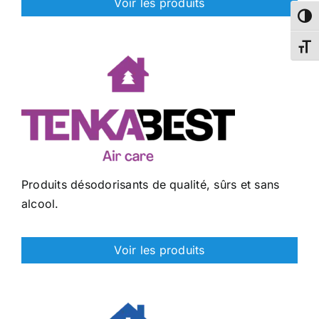
Voir les produits
Passe
Chang
Produits désodorisants de qualité, sûrs et sans
alcool.
Voir les produits