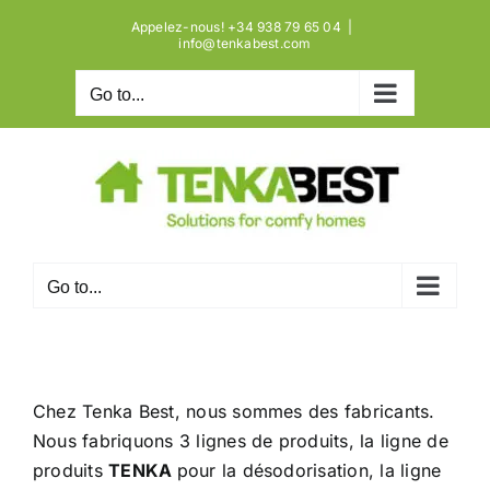
Skip
Aller
Skip
Appelez-nous! +34 938 79 65 04
|
to
à
to
info@tenkabest.com
Content
la
content
Go to...
navigation
Go to...
Chez Tenka Best, nous sommes des fabricants.
Nous fabriquons 3 lignes de produits, la ligne de
produits
TENKA
pour la désodorisation, la ligne