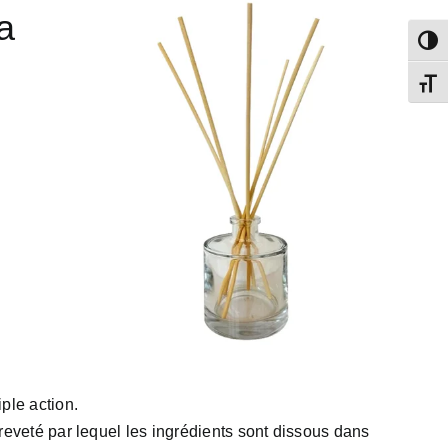
a
Passe
Chang
ple action.
eveté par lequel les ingrédients sont dissous dans