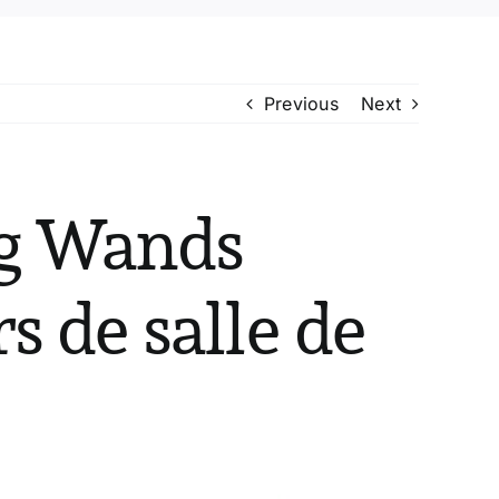
Previous
Next
g Wands
s de salle de