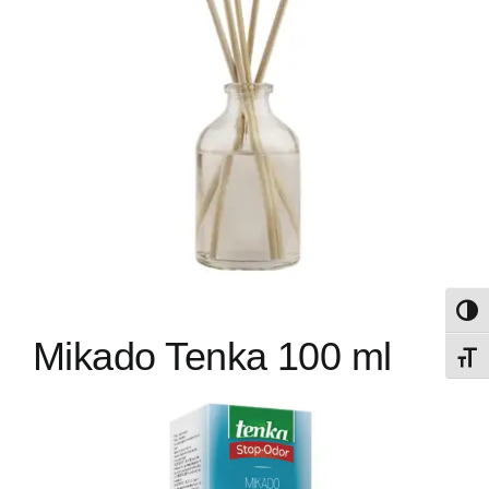
Umsch
Mikado Tenka 100 ml
Schri