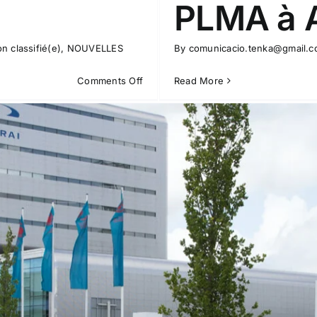
PLMA à 
n classifié(e)
,
NOUVELLES
By
comunicacio.tenka@gmail.
on
Comments Off
Read More
Tenka
Best
participera
au
salon
PLMA
d’Amsterdam
les
16
et
17
mai
2017