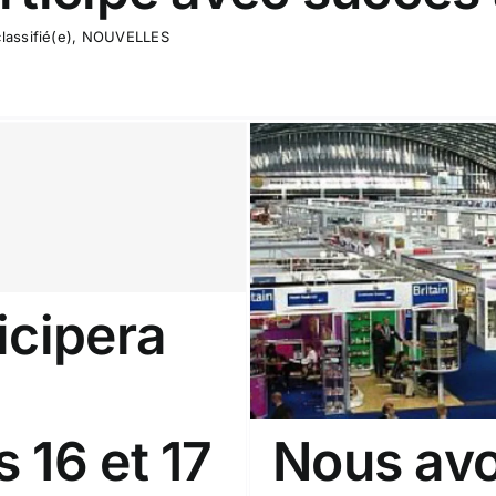
lassifié(e)
,
NOUVELLES
icipera
 à Amsterdam
LES
 16 et 17
Nous avo