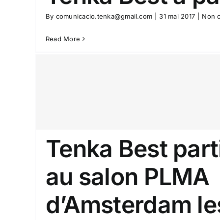
By
comunicacio.tenka@gmail.com
|
31 mai 2017
|
Non c
Read More
Tenka Best part
au salon PLMA
Nous avons été au PLMA
Non classifié(e)
NOUVEL
d’Amsterdam les