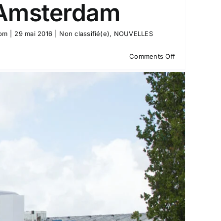
Amsterdam
com
|
29 mai 2016
|
Non classifié(e)
,
NOUVELLES
on
Comments Off
Nous
avons
été
au
PLMA
à
Amsterdam