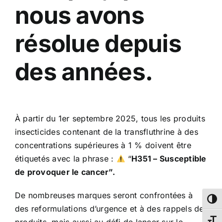
nous avons
résolue depuis
des années.
À partir du 1er septembre 2025, tous les produits
insecticides contenant de la transfluthrine à des
concentrations supérieures à 1 % doivent être
étiquetés avec la phrase :
“
H351 – Susceptible
de provoquer le cancer”.
De nombreuses marques seront confrontées à
Passe
des reformulations d’urgence et à des rappels de
produits, mais aussi au défi de lancer sur le