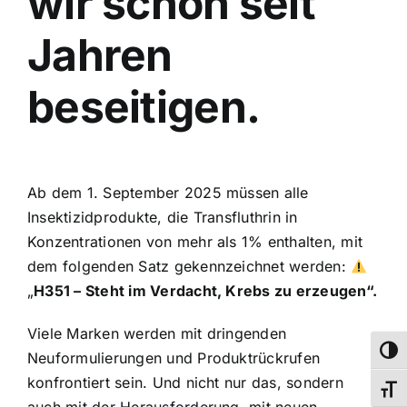
wir schon seit
Jahren
beseitigen.
Ab dem 1. September 2025 müssen alle
Insektizidprodukte, die Transfluthrin in
Konzentrationen von mehr als 1% enthalten, mit
dem folgenden Satz gekennzeichnet werden:
„
H351 – Steht im Verdacht, Krebs zu erzeugen“.
Viele Marken werden mit dringenden
Umsch
Neuformulierungen und Produktrückrufen
konfrontiert sein. Und nicht nur das, sondern
Schri
auch mit der Herausforderung, mit neuen