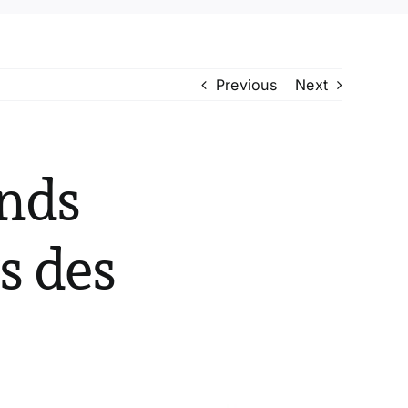
Previous
Next
nds
s des