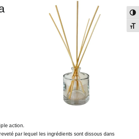
a
Passe
Chang
ple action.
eveté par lequel les ingrédients sont dissous dans