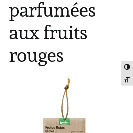
parfumées
aux fruits
rouges
Passe
Chang