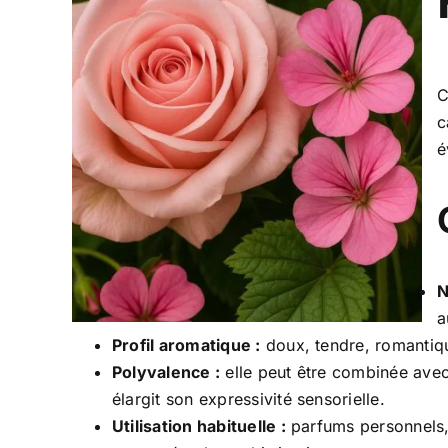
C
c
é
N
a
Profil aromatique :
doux, tendre, romantiqu
Polyvalence :
elle peut être combinée avec d’
élargit son expressivité sensorielle.
Utilisation habituelle :
parfums personnels, 