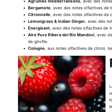
Agrumes méditerranéens
, avec des notes
Bergamote
, avec des notes olfactives de 
Citronnelle
, avec des notes olfactives de 
Lemongrass & Indian Ginger
, avec des not
Énergisant
, avec des notes olfactives d
Aire Puro Ribera del Rio Mandovi
, avec d
de girofle.
Cologne
, aux notes olfactives de citron, 
L
u
t
l