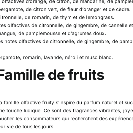
 olfactives d’orange, de citron, de mandarine, de pamplem
bergamote, de citron vert, de fleur d’oranger et de cèdre.
citronnelle, de romarin, de thym et de lemongrass.
es olfactives de citronnelle, de gingembre, de cannelle et
e mangue, de pamplemousse et d’agrumes doux.
es notes olfactives de citronnelle, de gingembre, de pamp
bergamote, romarin, lavande, néroli et musc blanc.
Famille de fruits
a famille olfactive fruity s’inspire du parfum naturel et sucr
ne touche ludique. Ce sont des fragrances vibrantes, joye
oucher les consommateurs qui recherchent des expérienc
eur vie de tous les jours.