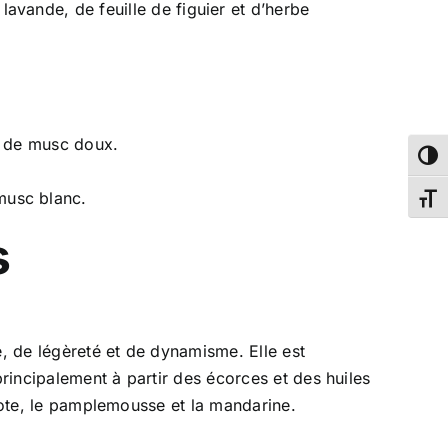
avande, de feuille de figuier et d’herbe
et de musc doux.
Passe
 musc blanc.
Chang
s
, de légèreté et de dynamisme. Elle est
rincipalement à partir des écorces et des huiles
amote, le pamplemousse et la mandarine.