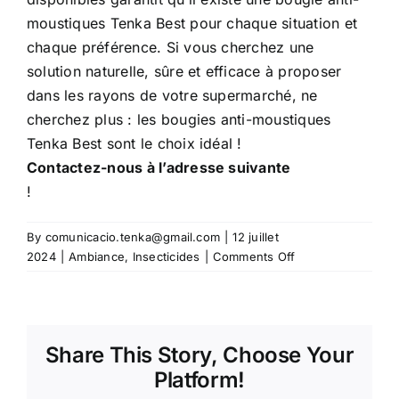
moustiques Tenka Best pour chaque situation et
chaque préférence. Si vous cherchez une
solution naturelle, sûre et efficace à proposer
dans les rayons de votre supermarché, ne
cherchez plus : les bougies anti-moustiques
Tenka Best sont le choix idéal !
Contactez-nous à l’adresse suivante
!
By
comunicacio.tenka@gmail.com
|
12 juillet
on
2024
|
Ambiance
,
Insecticides
|
Comments Off
Bougie
anti-
moustiques
Tenka
Share This Story, Choose Your
Best
Platform!