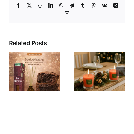
Facebook
X
Reddit
LinkedIn
WhatsApp
Telegram
Tumblr
Pinterest
Vk
Xing
Email
Related Posts
Parfumez
le mois de
La magie
novembre
des
avec les
bougies
Champs de
parfumées
Provence
de Pure Air
Mikado