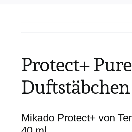
Protect+ Pur
Duftstäbchen
Mikado Protect+ von Te
40 ml