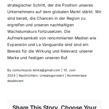
strategischer Schritt, der die Position unseres
Unternehmens auf dem globalen Markt stärkt. Wir
sind bereit, die Chancen in der Region zu
ergreifen und unseren nachhaltigen
Wachstumskurs fortzusetzen. Die
Aufmerksamkeit von renommierten Medien wie
Expansión
und
La Vanguardia
sind
sind ein
Beweis für die Wirkung und Relevanz unserer
Marke und festigen unseren Ruf.
By
comunicacio.tenka@gmail.com
|
10. Juni
2024
|
Nachrichten
,
Unkategorisiert
|
Kommentare
für
deaktiviert
Tenka
Best
Mexico:
Internationale
Share This Story, Choose Your
Expansion