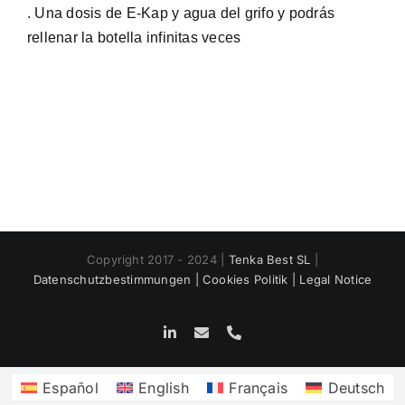
. Una dosis de E-Kap y agua del grifo y podrás
rellenar la botella infinitas veces
Copyright 2017 - 2024 |
Tenka Best SL
|
Datenschutzbestimmungen |
Cookies Politik |
Legal Notice
LinkedIn
Email
Phone
Español
English
Français
Deutsch