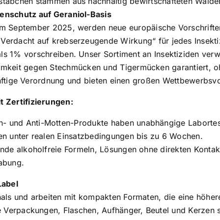
stäbchen stammen aus nachhaltig bewirtschafteten Wälder
enschutz auf Geraniol-Basis
im September 2025, werden neue europäische Vorschriften 
Verdacht auf krebserzeugende Wirkung“ für jedes Insektiz
ls 1% vorschreiben. Unser Sortiment an Insektiziden verwe
mkeit gegen Stechmücken und Tigermücken garantiert, oh
künftige Verordnung und bieten einen großen Wettbewerbsvor
 Zertifizierungen:
- und Anti-Motten-Produkte haben unabhängige Labortests
en unter realen Einsatzbedingungen bis zu 6 Wochen.
ende alkoholfreie Formeln, Lösungen ohne direkten Konta
abung.
Label
als und arbeiten mit kompakten Formaten, die eine höhere
 Verpackungen, Flaschen, Aufhänger, Beutel und Kerzen sin