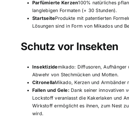
Parfümierte Kerzen
100% natürliches pfla
langlebigen Formaten (+ 30 Stunden).
Startseite
Produkte mit patentierten Formel
Lösungen sind in Form von Mikados und Beu
Schutz vor Insekten
Insektizide
mikado: Diffusoren, Aufhänger 
Abwehr von Stechmücken und Motten.
Citronella
Mikado, Kerzen und Armbänder m
Fallen und Gele:
Dank seiner innovativen v
Lockstoff veranlasst die Kakerlaken und A
Wirkstoff ermöglicht es ihnen, zum Nest z
wird.