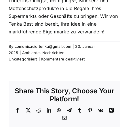
Lufterfrischungs-, Reinigungs-, Mücken- und
Mottenschutzprodukte in die Regale Ihres
Supermarkts oder Geschäfts zu bringen. Wir von
Tenka Best sind bereit, Ihre Idee in eine
marktführende Eigenmarke zu verwandeln!
By
comunicacio.tenka@gmail.com
|
23. Januar
2025
|
Ambiente
,
Nachrichten
,
für
Unkategorisiert
|
Kommentare deaktiviert
Spanien,
Marktführer
auf
dem
Share This Story, Choose Your
Markt
für
Platform!
Handelsmarken,
auch
Facebook
X
Reddit
LinkedIn
WhatsApp
Telegram
Tumblr
Pinterest
Vk
Xing
bekannt
Email
als
White